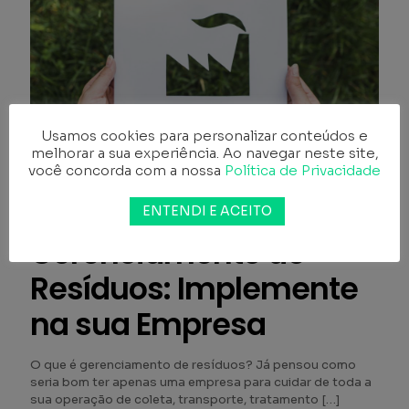
Usamos cookies para personalizar conteúdos e
melhorar a sua experiência. Ao navegar neste site,
você concorda com a nossa
Política de Privacidade
ENTENDI E ACEITO
Publicado por
Biocomp
Gerenciamento de
Resíduos: Implemente
na sua Empresa
O que é gerenciamento de resíduos? Já pensou como
seria bom ter apenas uma empresa para cuidar de toda a
sua operação de coleta, transporte, tratamento
[…]