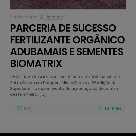
Publicado por
Biocomp
PARCERIA DE SUCESSO
FERTILIZANTE ORGÂNICO
ADUBAMAIS E SEMENTES
BIOMATRIX
PARCERIA DE SUCESSO NO AGRONEGÓCIO MINEIRO
Foi realizada em Pompéu, Minas Gerais a 8ª edição da
Superleite – o maior evento do agronegócio do centro-
oeste mineiro.
[…]
100
Ler mais