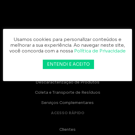
SERVIÇOS
Usamos cookies para personalizar conteúdos e
melhorar a sua experiência. Ao navegar neste site,
você concorda com a nossa
Política de Privacidade
Gerenciamento de Resíduos
Compostagem
ENTENDI E ACEITO
Reciclagem
Descaracterização de Produtos
Coleta e Transporte de Resíduos
Serviços Complementares
ACESSO RÁPIDO
Clientes